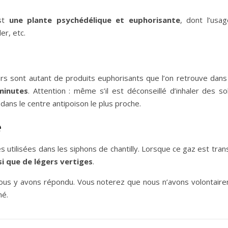
est
une plante psychédélique et euphorisante
, dont l’usa
er, etc.
ieurs sont autant de produits euphorisants que l’on retrouve d
minutes
. Attention : même s’il est déconseillé d’inhaler des s
ans le centre antipoison le plus proche.
e
s utilisées dans les siphons de chantilly. Lorsque ce gaz est tran
si que de légers vertiges
.
ous y avons répondu. Vous noterez que nous n’avons volontaireme
hé.