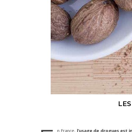
LES
n France,
l’usage de drogues est i