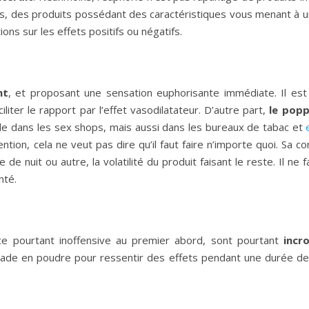
, des produits possédant des caractéristiques vous menant à un
ons sur les effets positifs ou négatifs.
nt
, et proposant une sensation euphorisante immédiate. Il est 
liter le rapport par l’effet vasodilatateur. D’autre part,
le popp
le dans les sex shops, mais aussi dans les bureaux de tabac et
on, cela ne veut pas dire qu’il faut faire n’importe quoi. Sa co
e de nuit ou autre, la volatilité du produit faisant le reste. Il 
nté.
ce pourtant inoffensive au premier abord, sont pourtant
incr
cade en poudre pour ressentir des effets pendant une durée de