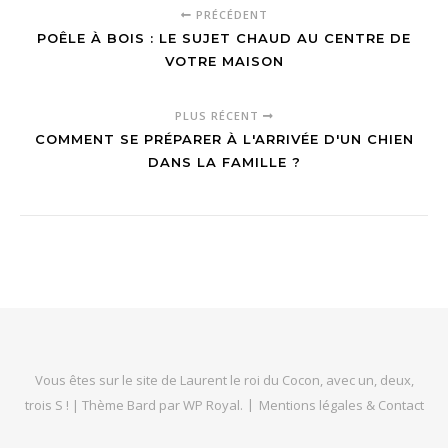
PRÉCÉDENT
POÊLE À BOIS : LE SUJET CHAUD AU CENTRE DE
VOTRE MAISON
PLUS RÉCENT
COMMENT SE PRÉPARER À L'ARRIVÉE D'UN CHIEN
DANS LA FAMILLE ?
Vous êtes sur le site de Laurent le roi du Cocon, avec un, deux,
trois S ! |
Thème Bard par
WP Royal
.
Mentions légales & Contact